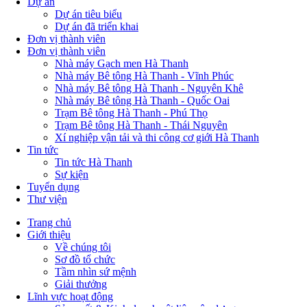
Dự án
Dự án tiêu biểu
Dự án đã triển khai
Đơn vị thành viên
Đơn vị thành viên
Nhà máy Gạch men Hà Thanh
Nhà máy Bê tông Hà Thanh - Vĩnh Phúc
Nhà máy Bê tông Hà Thanh - Nguyên Khê
Nhà máy Bê tông Hà Thanh - Quốc Oai
Trạm Bê tông Hà Thanh - Phú Thọ
Trạm Bê tông Hà Thanh - Thái Nguyên
Xí nghiệp vận tải và thi công cơ giới Hà Thanh
Tin tức
Tin tức Hà Thanh
Sự kiện
Tuyển dụng
Thư viện
Trang chủ
Giới thiệu
Main
Về chúng tôi
navigation
Sơ đồ tổ chức
Tầm nhìn sứ mệnh
Giải thưởng
Lĩnh vực hoạt động