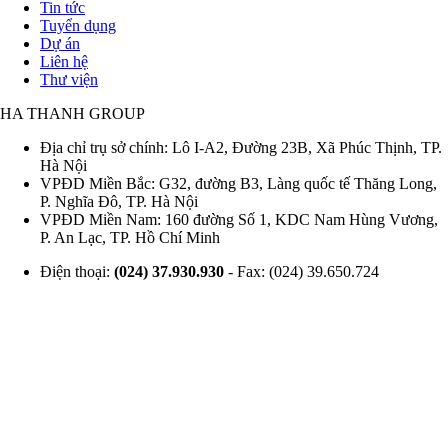
Tin tức
Tuyển dụng
Footer
Dự án
Liên hệ
Thư viện
HA THANH GROUP
Địa chỉ trụ sở chính: Lô I-A2, Đường 23B, Xã Phúc Thịnh, TP.
Hà Nội
VPĐD Miền Bắc: G32, đường B3, Làng quốc tế Thăng Long,
P. Nghĩa Đô, TP. Hà Nội
VPĐD Miền Nam: 160 đường Số 1, KDC Nam Hùng Vương,
P. An Lạc, TP. Hồ Chí Minh
Điện thoại:
(024) 37.930.930
- Fax: (024) 39.650.724