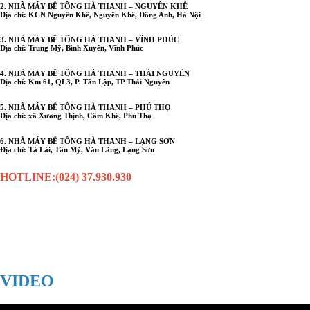
2. NHÀ MÁY BÊ TÔNG HÀ THANH – NGUYÊN KHÊ
Địa chỉ: KCN Nguyên Khê, Nguyên Khê, Đông Anh, Hà Nội
3. NHÀ MÁY BÊ TÔNG HÀ THANH – VĨNH PHÚC
Địa chỉ: Trung Mỹ, Bình Xuyên, Vĩnh Phúc
4. NHÀ MÁY BÊ TÔNG HÀ THANH – THÁI NGUYÊN
Địa chỉ: Km 61, QL3, P. Tân Lập, TP Thái Nguyên
5. NHÀ MÁY BÊ TÔNG HÀ THANH – PHÚ THỌ
Địa chỉ: xã Xương Thịnh, Cẩm Khê, Phú Thọ
6. NHÀ MÁY BÊ TÔNG HÀ THANH – LẠNG SƠN
Địa chỉ: Tà Lài, Tân Mỹ, Văn Lãng, Lạng Sơn
HOTLINE:(024) 37.930.930
VIDEO