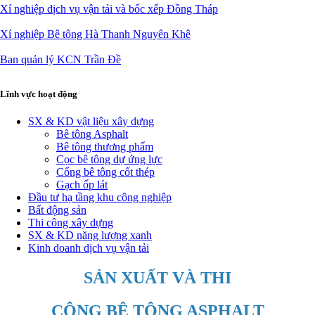
Xí nghiệp dịch vụ vận tải và bốc xếp Đồng Tháp
Xí nghiệp Bê tông Hà Thanh Nguyên Khê
Ban quản lý KCN Trần Đề
Lĩnh vực hoạt động
SX & KD vật liệu xây dựng
Bê tông Asphalt
Bê tông thương phẩm
Cọc bê tông dự ứng lực
Cống bê tông cốt thép
Gạch ốp lát
Đầu tư hạ tầng khu công nghiệp
Bất động sản
Thi công xây dựng
SX & KD năng lượng xanh
Kinh doanh dịch vụ vận tải
SẢN XUẤT VÀ THI
CÔNG BÊ TÔNG ASPHALT