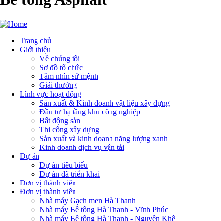
Trang chủ
Giới thiệu
Main
Về chúng tôi
navigation
Sơ đồ tổ chức
Tầm nhìn sứ mệnh
Giải thưởng
Lĩnh vực hoạt động
Sản xuất & Kinh doanh vật liệu xây dựng
Đầu tư hạ tầng khu công nghiệp
Bất động sản
Thi công xây dựng
Sản xuất và kinh doanh năng lượng xanh
Kinh doanh dịch vụ vận tải
Dự án
Dự án tiêu biểu
Dự án đã triển khai
Đơn vị thành viên
Đơn vị thành viên
Nhà máy Gạch men Hà Thanh
Nhà máy Bê tông Hà Thanh - Vĩnh Phúc
Nhà máy Bê tông Hà Thanh - Nguyên Khê