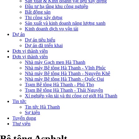
Sản xuất & Kinh doanh vật liệu xây dựng
Đầu tư hạ tầng khu công nghiệp
Bất động sản
Thi công xây dựng
Sản xuất và kinh doanh năng lượng xanh
Kinh doanh dịch vụ vận tải
Dự án
Dự án tiêu biểu
Dự án đã triển khai
Đơn vị thành viên
Đơn vị thành viên
Nhà máy Gạch men Hà Thanh
Nhà máy Bê tông Hà Thanh - Vĩnh Phúc
Nhà máy Bê tông Hà Thanh - Nguyên Khê
Nhà máy Bê tông Hà Thanh - Quốc Oai
Trạm Bê tông Hà Thanh - Phú Thọ
Trạm Bê tông Hà Thanh - Thái Nguyên
Xí nghiệp vận tải và thi công cơ giới Hà Thanh
Tin tức
Tin tức Hà Thanh
Sự kiện
Tuyển dụng
Thư viện
Bê tông Asphalt