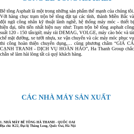
Bê tông Asphalt là một trong những sản phẩm thế mạnh của chúng tôi.
Với hàng chục trạm trộn bê tông đặt tại các tỉnh, thành Miền Bắc và
đội ngũ công nhân kỹ thuật lành nghề, hệ thống máy móc - thiết bị
hiện đại, tiên tiến nhất hiện nay như: Trạm trộn bê tông asphalt công
suất 120 - 150 tấn/giờ, máy rải DEMAG, VOLGE, máy cào bóc và tái
chế mặt đường, xe tưới nhựa, xe vận chuyển và các máy móc phục vụ
thi công hoàn thiện chuyên dụng,… cùng phương châm “GIÁ CẢ
CẠNH TRANH - DỊCH VỤ HOÀN HẢO”, Ha Thanh Group chắc
chắn sẽ làm hài lòng tất cả quý khách hàng.
CÁC NHÀ MÁY SẢN XUẤT
1. NHÀ MÁY BÊ TÔNG HÀ THANH - QUỐC OAI
Địa chỉ: K22, Đại lộ Thăng Long, Quốc Oai, Hà Nội