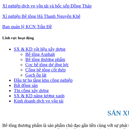
Xí nghiệp dịch vụ vận tải và bốc xếp Đồng Tháp
Xí nghiệp Bê tông Hà Thanh Nguyên Khê
Ban quản lý KCN Trần Đề
Lĩnh vực hoạt động
SX & KD vật liệu xây dựng
Bê tông Asphalt
Bê tông thương phẩm
Cọc bê tông dự ứng lực
Cống bê tông cốt thép
Gạch ốp lát
Đầu tư hạ tầng khu công nghiệp
Bất động sản
Thi công xây dựng
SX & KD năng lượng xanh
Kinh doanh dịch vụ vận tải
SẢN X
Bê tông thương phẩm là sản phẩm chủ đạo gắn liền cùng với sự phát t