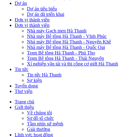
Dự án
Dự án tiêu biểu
Dự án đã triển khai
Đơn vị thành viên
Đơn vị thành viên
Nhà máy Gạch men Hà Thanh
Nhà máy Bê tông Hà Thanh - Vĩnh Phúc
Nhà máy Bê tông Hà Thanh - Nguyên Khê
Nhà máy Bê tông Hà Thanh - Quốc Oai
Trạm Bê tông Hà Thanh - Phú Thọ
Trạm Bê tông Hà Thanh - Thái Nguyên
Xí nghiệp vận tải và thi công cơ giới Hà Thanh
Tin tức
Tin tức Hà Thanh
Sự kiện
Tuyển dụng
Thư viện
Trang chủ
Giới thiệu
Main
Về chúng tôi
navigation
Sơ đồ tổ chức
Tầm nhìn sứ mệnh
Giải thưởng
Lĩnh vực hoạt động