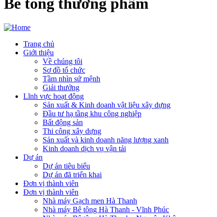
Bê tông thương phẩm
Trang chủ
Giới thiệu
Main
Về chúng tôi
navigation
Sơ đồ tổ chức
Tầm nhìn sứ mệnh
Giải thưởng
Lĩnh vực hoạt động
Sản xuất & Kinh doanh vật liệu xây dựng
Đầu tư hạ tầng khu công nghiệp
Bất động sản
Thi công xây dựng
Sản xuất và kinh doanh năng lượng xanh
Kinh doanh dịch vụ vận tải
Dự án
Dự án tiêu biểu
Dự án đã triển khai
Đơn vị thành viên
Đơn vị thành viên
Nhà máy Gạch men Hà Thanh
Nhà máy Bê tông Hà Thanh - Vĩnh Phúc