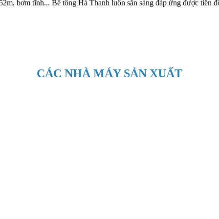
52m, bơm tĩnh... Bê tông Hà Thanh luôn sẵn sàng đáp ứng được tiến đ
CÁC NHÀ MÁY SẢN XUẤT