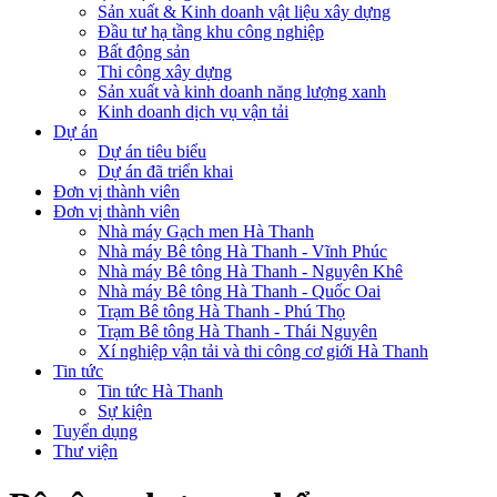
Sản xuất & Kinh doanh vật liệu xây dựng
Đầu tư hạ tầng khu công nghiệp
Bất động sản
Thi công xây dựng
Sản xuất và kinh doanh năng lượng xanh
Kinh doanh dịch vụ vận tải
Dự án
Dự án tiêu biểu
Dự án đã triển khai
Đơn vị thành viên
Đơn vị thành viên
Nhà máy Gạch men Hà Thanh
Nhà máy Bê tông Hà Thanh - Vĩnh Phúc
Nhà máy Bê tông Hà Thanh - Nguyên Khê
Nhà máy Bê tông Hà Thanh - Quốc Oai
Trạm Bê tông Hà Thanh - Phú Thọ
Trạm Bê tông Hà Thanh - Thái Nguyên
Xí nghiệp vận tải và thi công cơ giới Hà Thanh
Tin tức
Tin tức Hà Thanh
Sự kiện
Tuyển dụng
Thư viện