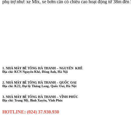
phụ trợ như: xe Mix, xe bơm cần có chiều cao hoạt động từ 38m đến 
1. NHÀ MÁY BÊ TÔNG HÀ THANH – NGUYÊN KHÊ
Địa chỉ: KCN Nguyên Khê, Đông Anh, Hà Nội
2. NHÀ MÁY BÊ TÔNG HÀ THANH – QUỐC OAI
Địa chỉ: K22, Đại lộ Thăng Long, Quốc Oai, Hà Nội
3. NHÀ MÁY BÊ TÔNG HÀ THANH – VĨNH PHÚC
Địa chỉ: Trung Mỹ, Bình Xuyên, Vĩnh Phúc
HOTLINE: (024) 37.930.930